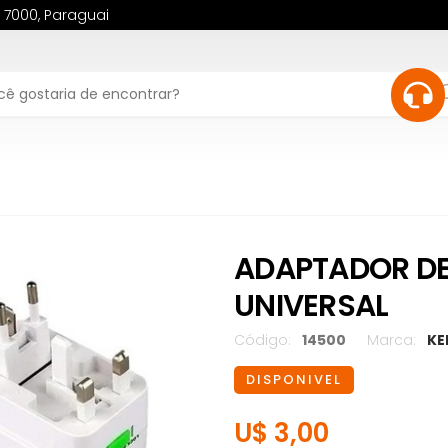
, 7000, Paraguai
ADAPTADOR D
UNIVERSAL
Código:
14500
Marca:
KE
DISPONIVEL
U$ 3,00