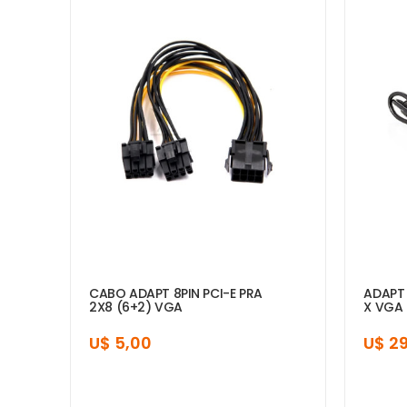
CABO ADAPT 8PIN PCI-E PRA
ADAPT 
2X8 (6+2) VGA
X VGA 
U$ 5,00
U$ 2