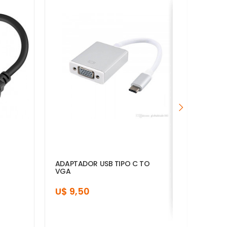
A
ADAPTADOR USB TIPO C TO
ADAP
VGA
U$ 
U$ 9,50