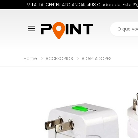
LAI LAI CENTER 4TO ANDAR, 408 Ciudad del Este PY
Buscar
Home
ACCESORIOS
ADAPTADORES