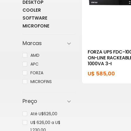
DESKTOP
COOLER
SOFTWARE
MICROFONE
Marcas
FORZA UPS FDC-10
AMD
ON-LINE RACKEABL
1000VA 3-I
APC
FORZA
U$ 585,00
MICROFINS
Preço
Até U$626,00
U$ 626,00 a U$
1.230,00