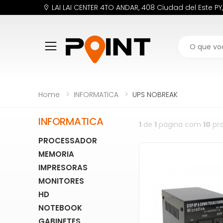
LAI LAI CENTER 4TO ANDAR, 408 Ciudad del Este PY
Buscar
Home
INFORMATICA
UPS NOBREAK
INFORMATICA
1
de
1
página com
10
pro
PROCESSADOR
MEMORIA
IMPRESORAS
MONITORES
HD
NOTEBOOK
GABINETES