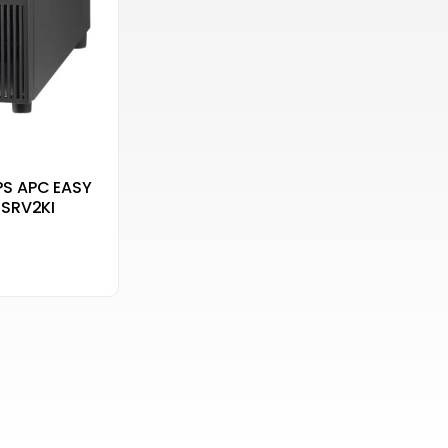
S APC EASY
 SRV2KI
0