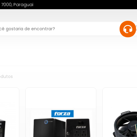
, 7000, Paraguai
dutos